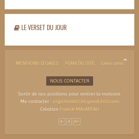
LE VERSET DU JOUR
MENTIONS LÉGALES
PLAN DU SITE
Liens amis
NOUS CONTACTER
Sortir de nos positions pour rentrer la moisson.
Me contacter :
prjpcharlet2
gmail
com
[AT]
[DOT]
Création
Franck MALAPEAU
A-
A
A+