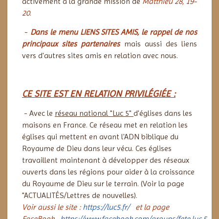
activement à la grande mission de
Matthieu 28, 19-
20
.
-
Dans le menu LIENS SITES AMIS, le rappel de nos
principaux sites
partenaires
mais aussi des liens
vers d'autres sites amis
en relation avec nous.
CE SITE EST EN RELATION PRIVILÉGIÉE :
- Avec le
réseau national "Luc 5"
d'églises dans les
maisons en France. Ce réseau met en relation les
églises qui mettent en avant l'ADN biblique du
Royaume de Dieu dans leur vécu. Ces églises
travaillent maintenant à développer des réseaux
ouverts dans les régions pour
aider à la croissance
du Royaume de Dieu sur le terrain. (Voir la page
"ACTUALITÉS/Lettres de nouvelles).
Voir aussi le site :
https://luc5.fr/
et la page
FaceBook
https://www.facebook.com/groups/fete.luc.5