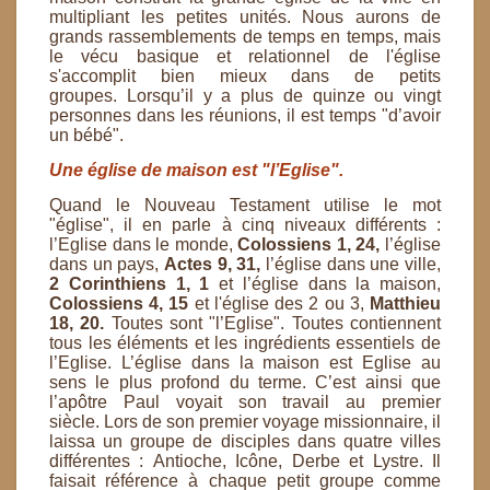
multipliant les petites unités. Nous aurons de
grands rassemblements de temps en
temps, mais
le vécu basique et relationnel de l'église
s'accomplit bien mieux dans de petits
groupes.
Lorsqu’il y a plus de quinze ou vingt
personnes dans les réunions, il est temps "d’avoir
un bébé".
Une église de maison est "l’Eglise".
Quand le Nouveau Testament utilise le mot
"église", il en parle à cinq niveaux différents :
l’Eglise dans le
monde,
Colossiens 1, 24,
l’église
dans un pays,
Actes 9, 31,
l’église dans une ville,
2 Corinthiens 1, 1
et
l’église dans la maison,
Colossiens 4, 15
et l'église des 2 ou 3,
Matthieu
18, 20.
Toutes sont "l’Eglise".
Toutes contiennent
tous les éléments et les ingrédients essentiels de
l’Eglise. L’église dans la maison est
Eglise au
sens le plus profond du terme. C’est ainsi que
l’apôtre Paul voyait son travail au premier
siècle.
Lors de son premier voyage missionnaire, il
laissa un groupe de disciples dans quatre villes
différentes :
Antioche, Icône, Derbe et Lystre. Il
faisait référence à chaque petit groupe comme