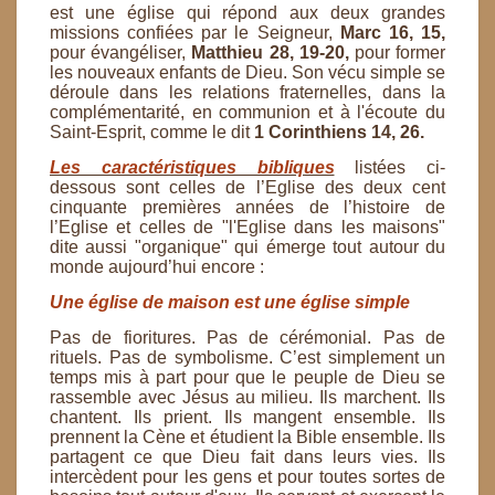
est une église qui répond aux deux grandes
missions confiées par le
Seigneur,
Marc 16, 15,
pour évangéliser,
Matthieu 28, 19-20,
pour former
les nouveaux enfants de Dieu.
Son vécu simple se
déroule dans les relations fraternelles, dans la
complémentarité, en communion et à
l'écoute du
Saint-Esprit, comme le dit
1 Corinthiens 14, 26.
Les caractéristiques bibliques
listées ci-
dessous sont celles de l’Eglise des deux cent
cinquante
premières années de l’histoire de
l’Eglise et celles de "l'Eglise dans les maisons"
dite aussi "organique"
qui émerge tout autour du
monde aujourd’hui encore :
Une église de maison est une église simple
Pas de fioritures. Pas de cérémonial. Pas de
rituels. Pas de symbolisme. C’est simplement un
temps mis à
part pour que le peuple de Dieu se
rassemble avec Jésus au milieu. Ils marchent. Ils
chantent. Ils prient.
Ils mangent ensemble. Ils
prennent la Cène et étudient la Bible ensemble. Ils
partagent ce que Dieu fait
dans leurs vies. Ils
intercèdent pour les gens et pour toutes sortes de