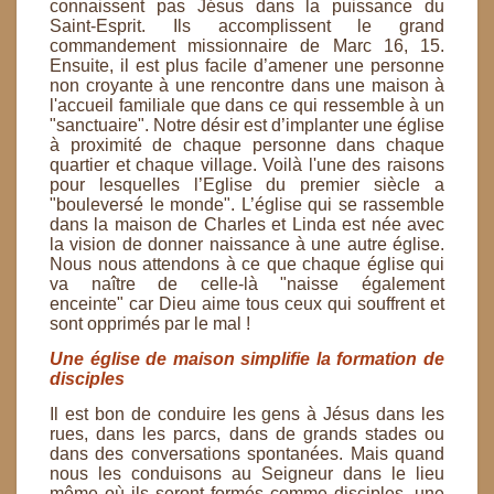
connaissent pas Jésus dans la puissance du
Saint-Esprit.
Ils accomplissent le grand
commandement missionnaire de Marc 16, 15.
Ensuite, il est plus facile
d’amener une personne
non croyante à une rencontre dans une maison à
l'accueil familiale que dans ce
qui ressemble à un
"sanctuaire". Notre désir est d’implanter une église
à proximité de chaque personne
dans chaque
quartier et chaque village.
Voilà l'une des raisons
pour lesquelles l’Eglise du premier siècle a
"bouleversé le monde". L’église qui se
rassemble
dans la maison de Charles et Linda est née avec
la vision de donner naissance à une autre
église.
Nous nous attendons à ce que chaque église qui
va naître de celle-là "naisse également
enceinte"
car Dieu aime tous ceux qui souffrent et
sont opprimés par le mal !
Une église de maison simplifie la formation de
disciples
Il est bon de conduire les gens à Jésus dans les
rues, dans les parcs, dans de grands stades ou
dans des
conversations spontanées. Mais quand
nous les conduisons au Seigneur dans le lieu
même où ils seront
formés comme disciples, une