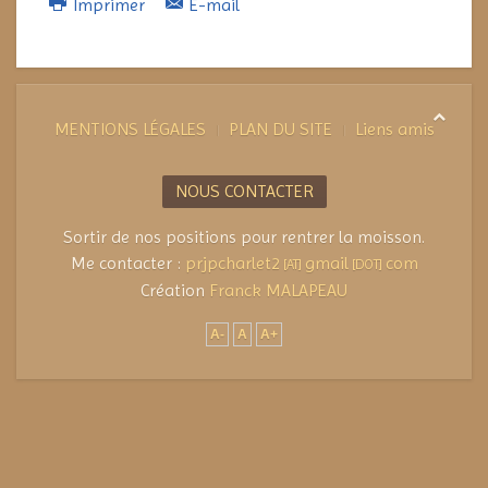
Imprimer
E-mail
MENTIONS LÉGALES
PLAN DU SITE
Liens amis
NOUS CONTACTER
Sortir de nos positions pour rentrer la moisson.
Me contacter :
prjpcharlet2
gmail
com
[AT]
[DOT]
Création
Franck MALAPEAU
A-
A
A+