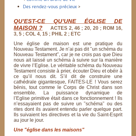
Des rendez-vous précieux
>
QU’EST-CE QU’UNE ÉGLISE DE
MAISON ?
ACTES 2, 46 ; 20, 20 ; ROM 16,
3, 5 ; COL 4, 15 ; PHIL 2 ; ETC
Une église de maison est une pratique du
Nouveau Testament.
Je n’ai pas dit "un schéma du
Nouveau Testament", car je ne crois pas que Dieu
nous ait laissé un schéma
à suivre sur la manière
de vivre l’Eglise. Le véritable schéma du Nouveau
Testament consiste à prier,
écouter Dieu et obéir à
ce qu’il nous dit. S’il dit de construire une
cathédrale gigantesque, FAITES-LE !
Vous serez
bénis, tout comme le Corps de Christ dans son
ensemble.
La puissance dynamique de
l’Eglise
primitive était dans ce fonctionnement ! Ils
n’essayaient pas de suivre un "schéma" ou des
rites dont ils
avaient entendu parler quelque part.
Ils suivaient les directives et la vie du Saint-Esprit
au jour le jour.
Une "église dans les maisons"